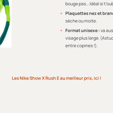
bouge pas… Idéal si t’ou
Plaquettes nez et bran
sèche ou moite.
Format unisexe :
va aus
visage plus large. (Astuc
entre copines !).
Les Nike Show X Rush E au meilleur prix, ici !