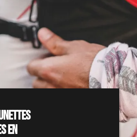
lunettes
es en