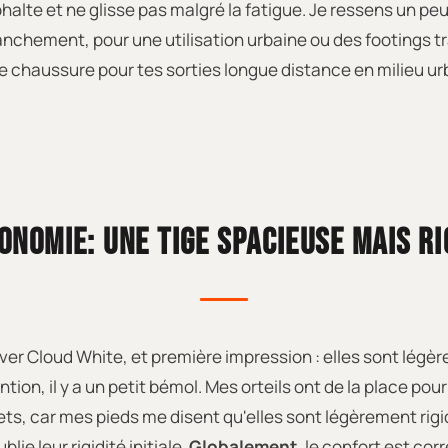
phalte et ne glisse pas malgré la fatigue. Je ressens un pe
nchement, pour une utilisation urbaine ou des footings tr
e chaussure pour tes sorties longue distance en milieu urbai
ONOMIE: UNE TIGE SPACIEUSE MAIS RI
er Cloud White, et première impression : elles sont légères 
ntion, il y a un petit bémol. Mes orteils ont de la place po
acets, car mes pieds me disent qu'elles sont légèrement rigid
lie leur rigidité initiale.
Globalement
, le confort est co