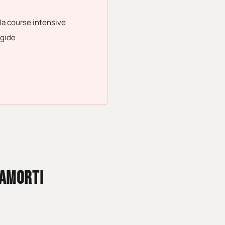
 la course intensive
igide
'AMORTI