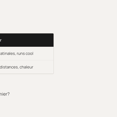
r
atinales, runs cool
distances, chaleur
mier?