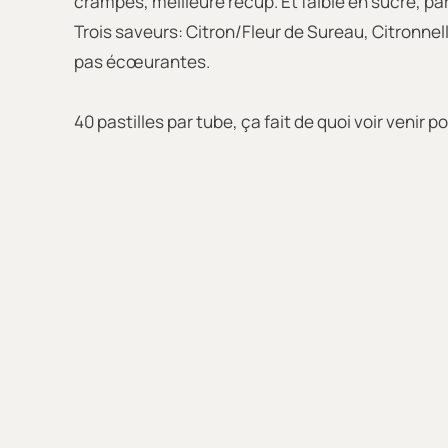
crampes, meilleure récup. Et faible en sucre, parfa
Trois saveurs: Citron/Fleur de Sureau, Citronne
pas écœurantes.
40 pastilles par tube, ça fait de quoi voir venir po