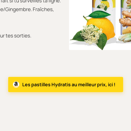
it si tu surveilles ta ligne.
lle/Gingembre. Fraîches,
ur tes sorties.
Les pastilles Hydratis au meilleur prix, ici !