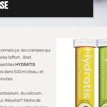
rse
 connais ça: les crampes qui
rès l'effort… Bref,
pastilles
HYDRATIS
es dans 500 ml d'eau, et
minutes.
 potassium, du calcium…
ur. Résultat? Moins de