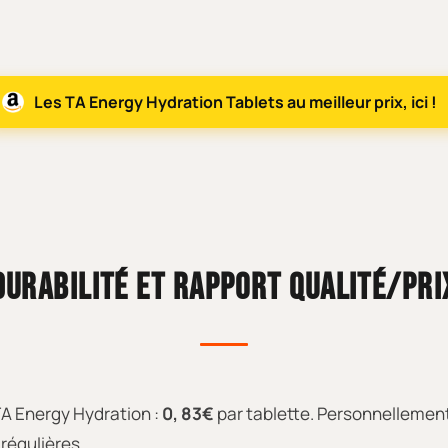
Les TA Energy Hydration Tablets au meilleur prix, ici !
DURABILITÉ ET RAPPORT QUALITÉ/PRI
 TA Energy Hydration :
0, 83€
par tablette. Personnellement
 régulières.