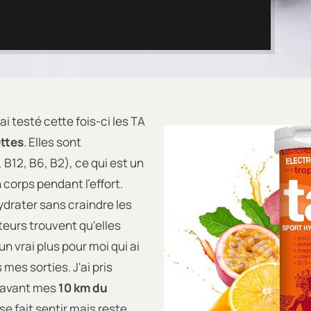
ai testé cette fois-ci les TA
ettes
. Elles sont
B12, B6, B2), ce qui est un
corps pendant l'effort.
ydrater sans craindre les
teurs trouvent qu'elles
n vrai plus pour moi qui ai
es sorties. J'ai pris
e avant mes
10 km du
 se fait sentir mais reste