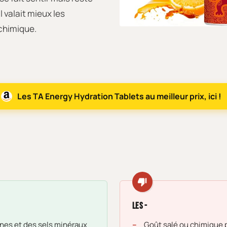
l valait mieux les
chimique.
Les TA Energy Hydration Tablets au meilleur prix, ici !
Les -
nes et des sels minéraux
Goût salé ou chimique 