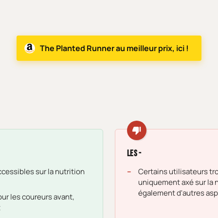
The Planted Runner au meilleur prix, ici !
Les -
cessibles sur la nutrition
Certains utilisateurs tr
uniquement axé sur la n
également d'autres asp
ur les coureurs avant,
t