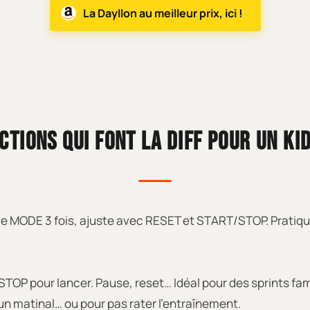
La Dayllon au meilleur prix, ici !
CTIONS QUI FONT LA DIFF POUR UN KI
ppuie MODE 3 fois, ajuste avec RESET et START/STOP. Pratiq
OP pour lancer. Pause, reset… Idéal pour des sprints fami
run matinal… ou pour pas rater l’entraînement.