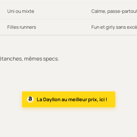
Uni ou mixte
Calme, passe-partou
Filles runners
Fun et girly sans exc
us étanches, mêmes specs.
La Dayllon au meilleur prix, ici !