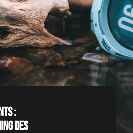
ts :
ing des