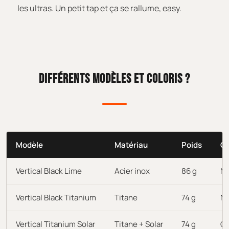
les ultras. Un petit tap et ça se rallume, easy.
DIFFÉRENTS MODÈLES ET COLORIS ?
Modèle
Matériau
Poids
Co
Vertical Black Lime
Acier inox
86 g
No
Vertical Black Titanium
Titane
74 g
No
Vertical Titanium Solar
Titane + Solar
74 g
Gr