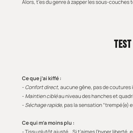
Alors, t’es du genre à zapper les sous-couches te
TEST
Ce que j’ai kiffé :
-
Confort direct
, aucune gêne, pas de coutures i
-
Maintien ciblé
au niveau des hanches et quadri
-
Séchage rapide
, pas la sensation “trempé(e) e
Ce qui m’a moins plu :
- Tissu plutôt ajusté… Si t’aimes l’hyper liberté,