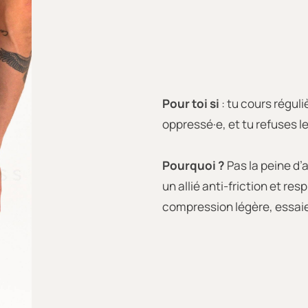
Pour toi si
: tu cours régul
oppressé·e, et tu refuses les
Pourquoi ?
Pas la peine d’
un allié anti-friction et res
compression légère, essaie