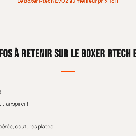
Le Boxer Rtech EVO2 au meilleur prix, ici !
NFOS À RETENIR SUR LE BOXER RTECH 
)
t transpirer !
 aérée, coutures plates