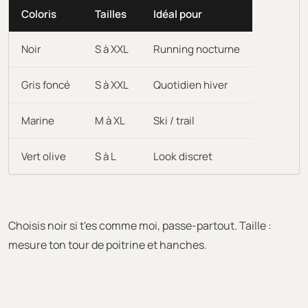
Coloris
Tailles
Idéal pour
Noir
S à XXL
Running nocturne
Gris foncé
S à XXL
Quotidien hiver
Marine
M à XL
Ski / trail
Vert olive
S à L
Look discret
Choisis noir si t'es comme moi, passe-partout. Taille :
mesure ton tour de poitrine et hanches.