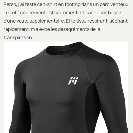
Perso, j'ai testé ce t-shirt en footing dans un parc venteux.
Le côté coupe-vent est carrément efficace : pas besoin
d'une veste supplémentaire. Et le tissu respirant, séchant
rapidement, m'a évité les désagréments de la
transpiration.