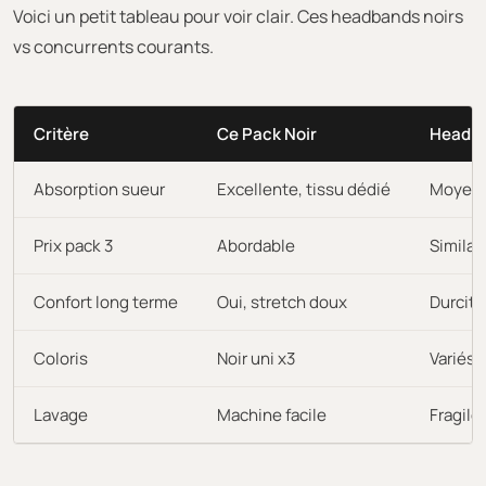
Voici un petit tableau pour voir clair. Ces headbands noirs
vs concurrents courants.
Critère
Ce Pack Noir
Headba
Absorption sueur
Excellente, tissu dédié
Moyenne
Prix pack 3
Abordable
Similai
Confort long terme
Oui, stretch doux
Durcit 
Coloris
Noir uni x3
Variés
Lavage
Machine facile
Fragile