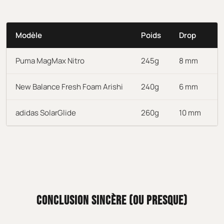
Modèle
Poids
Drop
U
Puma MagMax Nitro
245g
8 mm
R
New Balance Fresh Foam Arishi
240g
6 mm
R
adidas SolarGlide
260g
10 mm
R
CONCLUSION SINCÈRE (OU PRESQUE)