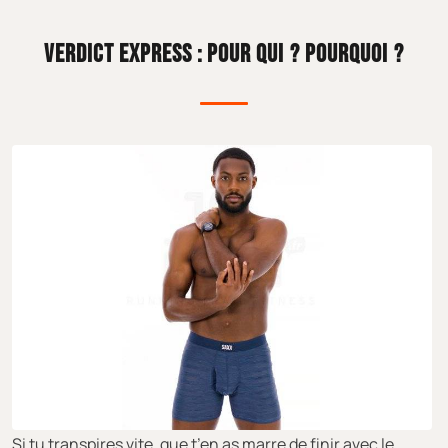
VERDICT EXPRESS : POUR QUI ? POURQUOI ?
Si tu transpires vite, que t’en as marre de finir avec le