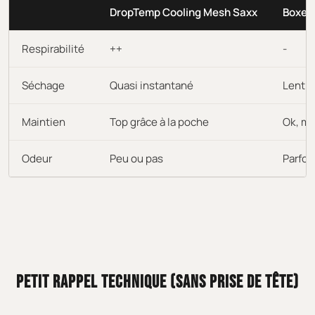
DropTemp Cooling Mesh Saxx
Boxer 
Respirabilité
++
-
Séchage
Quasi instantané
Lent
Maintien
Top grâce à la poche
Ok, ma
Odeur
Peu ou pas
Parfoi
PETIT RAPPEL TECHNIQUE (SANS PRISE DE TÊTE)